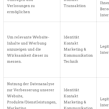
Ihne
Verlosungen zu
Transaktion
Bere
ermöglichen
Inte
Um relevante Website-
Identität
Inhalte und Werbung
Kontakt
Legi
anzuzeigen und die
Marketing &
Inte
Wirksamkeit dieser zu
Kommunikation
messen.
Technik
Nutzung der Datenanalyse
zur Verbesserung unserer
Identität
Website,
Kontakt
Legi
Produkte/Dienstleistungen,
Marketing &
Inte
Marketing,
Kommunikation