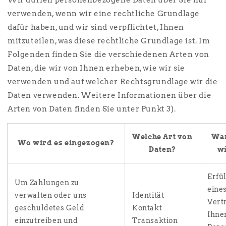
Wir dürfen personenbezogene Daten über Sie nur
verwenden, wenn wir eine rechtliche Grundlage
dafür haben, und wir sind verpflichtet, Ihnen
mitzuteilen, was diese rechtliche Grundlage ist. Im
Folgenden finden Sie die verschiedenen Arten von
Daten, die wir von Ihnen erheben, wie wir sie
verwenden und auf welcher Rechtsgrundlage wir die
Daten verwenden. Weitere Informationen über die
Arten von Daten finden Sie unter Punkt 3).
Welche Art von
Wa
Wo wird es eingezogen?
Daten?
wi
Erfü
Um Zahlungen zu
eine
verwalten oder uns
Identität
Vert
geschuldetes Geld
Kontakt
Ihne
einzutreiben und
Transaktion