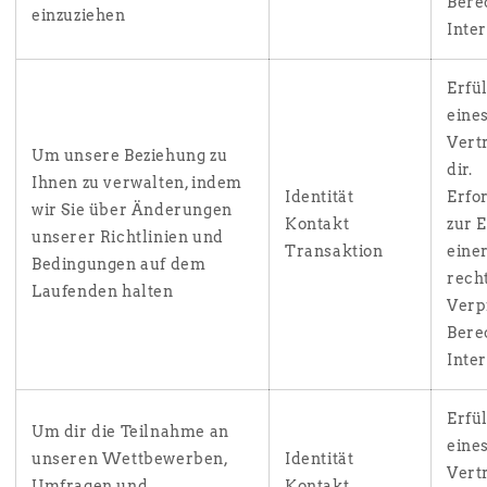
Bere
einzuziehen
Inte
Erfü
eine
Vert
Um unsere Beziehung zu
dir.
Ihnen zu verwalten, indem
Identität
Erfo
wir Sie über Änderungen
Kontakt
zur 
unserer Richtlinien und
Transaktion
eine
Bedingungen auf dem
rech
Laufenden halten
Verp
Bere
Inter
Erfü
Um dir die Teilnahme an
eine
unseren Wettbewerben,
Identität
Vert
Umfragen und
Kontakt