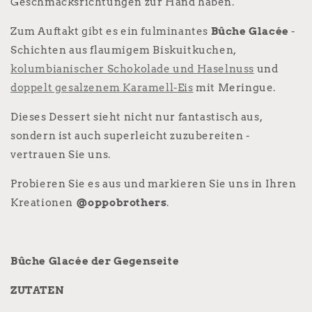
Geschmacksrichtungen zur Hand haben.
Zum Auftakt gibt es ein fulminantes
Bûche Glacée
-
Schichten aus flaumigem Biskuitkuchen,
kolumbianischer Schokolade und Haselnuss
und
doppelt gesalzenem Karamell-Eis
mit Meringue.
Dieses Dessert sieht nicht nur fantastisch aus,
sondern ist auch superleicht zuzubereiten -
vertrauen Sie uns.
Probieren Sie es aus und markieren Sie uns in Ihren
Kreationen
@oppobrothers
.
Bûche Glacée der Gegenseite
ZUTATEN